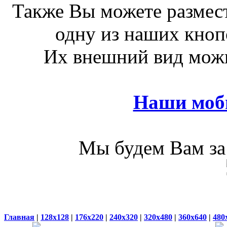
Также Вы можете размест
одну из наших кноп
Их внешний вид можн
Наши моб
Мы будем Вам за 
Главная
|
128x128
|
176x220
|
240x320
|
320x480
|
360x640
|
480