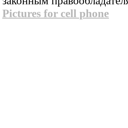
законным правообладател
Pictures for cell phone