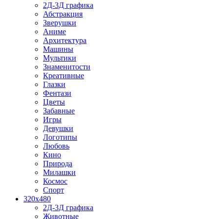
2Д-3Д графика
Абстракция
Зверушки
Аниме
Архитектура
Машины
Мультики
Знаменитости
Креативные
Глазки
Фентази
Цветы
Забавные
Игры
Девушки
Логотипы
Любовь
Кино
Природа
Милашки
Космос
Спорт
320x480
2Д-3Д графика
Животные