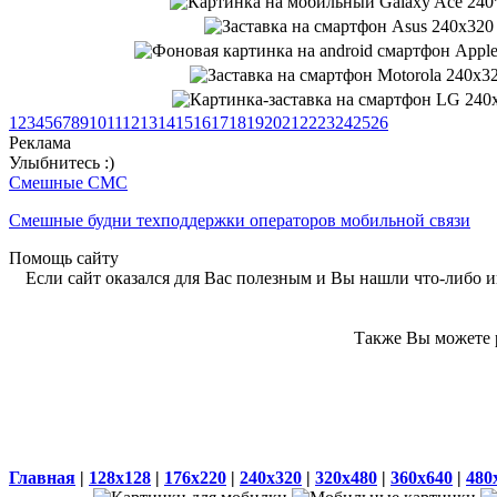
1
2
3
4
5
6
7
8
9
10
11
12
13
14
15
16
17
18
19
20
21
22
23
24
25
26
Реклама
Улыбнитесь :)
Смешные СМС
Смешные будни техподдержки операторов мобильной связи
Помощь сайту
Если сайт оказался для Вас полезным и Вы нашли что-либо ин
Также Вы можете р
Главная
|
128x128
|
176x220
|
240x320
|
320x480
|
360x640
|
480