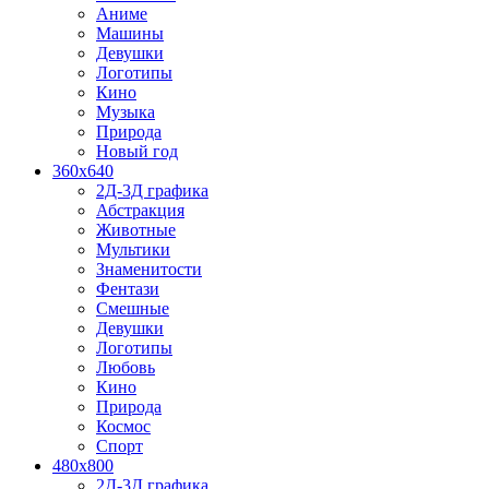
Аниме
Машины
Девушки
Логотипы
Кино
Музыка
Природа
Новый год
360x640
2Д-3Д графика
Абстракция
Животные
Мультики
Знаменитости
Фентази
Смешные
Девушки
Логотипы
Любовь
Кино
Природа
Космос
Спорт
480x800
2Д-3Д графика