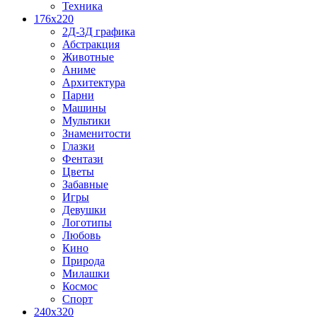
Техника
176x220
2Д-3Д графика
Абстракция
Животные
Аниме
Архитектура
Парни
Машины
Мультики
Знаменитости
Глазки
Фентази
Цветы
Забавные
Игры
Девушки
Логотипы
Любовь
Кино
Природа
Милашки
Космос
Спорт
240x320