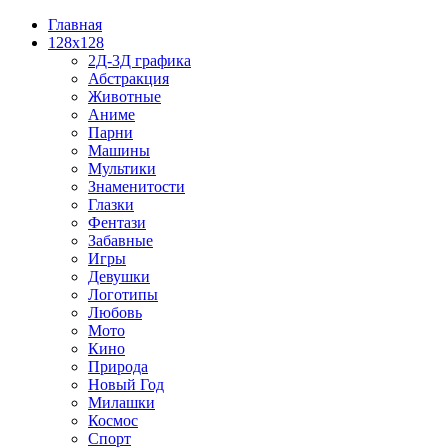
Главная
128x128
2Д-3Д графика
Абстракция
Животные
Аниме
Парни
Машины
Мультики
Знаменитости
Глазки
Фентази
Забавные
Игры
Девушки
Логотипы
Любовь
Мото
Кино
Природа
Новый Год
Милашки
Космос
Спорт