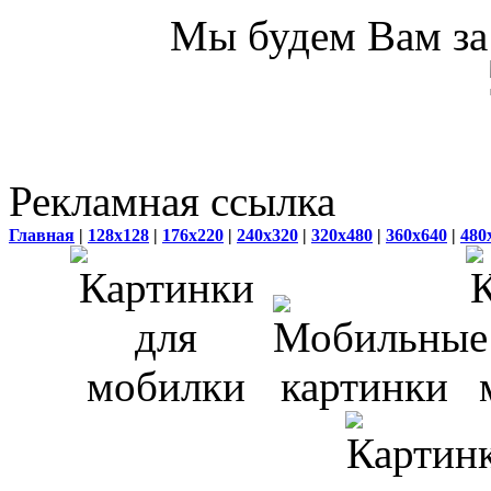
Мы будем Вам за 
Рекламная ссылка
Главная
|
128x128
|
176x220
|
240x320
|
320x480
|
360x640
|
480