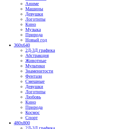
Аниме
Машины
Девушки
Логотипы
Кино
Музыка
Природа
Новый год
360x640
2Д-3Д графика
Абстракция
Животные
Мультики
Знаменитости
Фентази
Смешные
Девушки
Логотипы
Любовь
Кино
Природа
Космос
Спорт
480x800
2Д-3Д графика