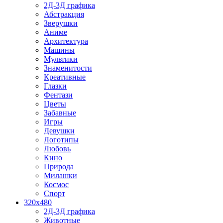
2Д-3Д графика
Абстракция
Зверушки
Аниме
Архитектура
Машины
Мультики
Знаменитости
Креативные
Глазки
Фентази
Цветы
Забавные
Игры
Девушки
Логотипы
Любовь
Кино
Природа
Милашки
Космос
Спорт
320x480
2Д-3Д графика
Животные