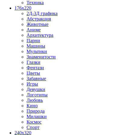
Техника
176x220
2Д-3Д графика
Абстракция
Животные
Аниме
Архитектура
Парни
Машины
Мультики
Знаменитости
Глазки
Фентази
Цветы
Забавные
Игры
Девушки
Логотипы
Любовь
Кино
Природа
Милашки
Космос
Спорт
240x320