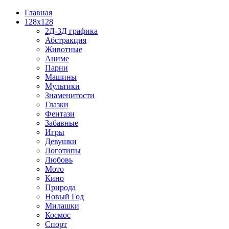
Главная
128x128
2Д-3Д графика
Абстракция
Животные
Аниме
Парни
Машины
Мультики
Знаменитости
Глазки
Фентази
Забавные
Игры
Девушки
Логотипы
Любовь
Мото
Кино
Природа
Новый Год
Милашки
Космос
Спорт