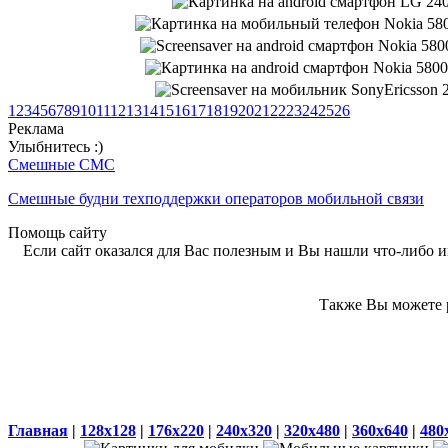
1
2
3
4
5
6
7
8
9
10
11
12
13
14
15
16
17
18
19
20
21
22
23
24
25
26
Реклама
Улыбнитесь :)
Смешные СМС
Смешные будни техподдержки операторов мобильной связи
Помощь сайту
Если сайт оказался для Вас полезным и Вы нашли что-либо ин
Также Вы можете р
Главная
|
128x128
|
176x220
|
240x320
|
320x480
|
360x640
|
480