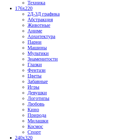
Техника
176x220
2Д-3Д графика
Абстракция
Животные
Аниме
Архитектура
Парни
Машины
Мультики
Знаменитости
Глазки
Фентази
Цветы
Забавные
Игры
Девушки
Логотипы
Любовь
Кино
Природа
Милашки
Космос
Спорт
240x320