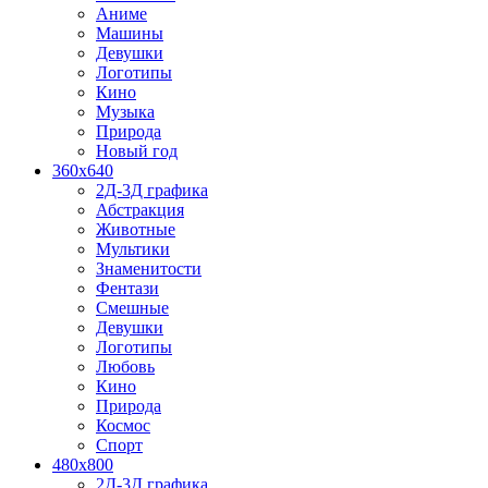
Аниме
Машины
Девушки
Логотипы
Кино
Музыка
Природа
Новый год
360x640
2Д-3Д графика
Абстракция
Животные
Мультики
Знаменитости
Фентази
Смешные
Девушки
Логотипы
Любовь
Кино
Природа
Космос
Спорт
480x800
2Д-3Д графика