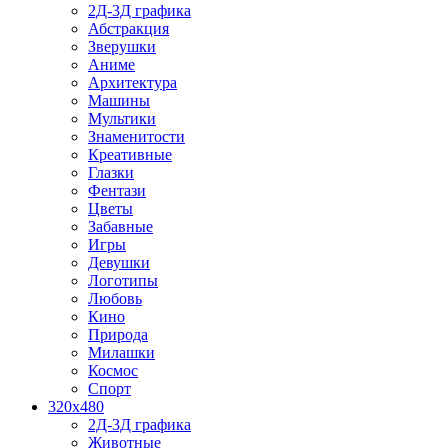
2Д-3Д графика
Абстракция
Зверушки
Аниме
Архитектура
Машины
Мультики
Знаменитости
Креативные
Глазки
Фентази
Цветы
Забавные
Игры
Девушки
Логотипы
Любовь
Кино
Природа
Милашки
Космос
Спорт
320x480
2Д-3Д графика
Животные