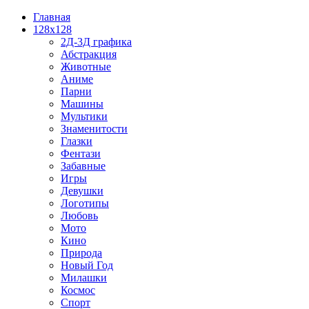
Главная
128x128
2Д-3Д графика
Абстракция
Животные
Аниме
Парни
Машины
Мультики
Знаменитости
Глазки
Фентази
Забавные
Игры
Девушки
Логотипы
Любовь
Мото
Кино
Природа
Новый Год
Милашки
Космос
Спорт