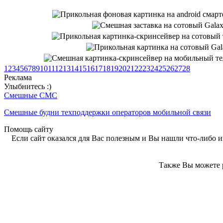
1
2
3
4
5
6
7
8
9
10
11
12
13
14
15
16
17
18
19
20
21
22
23
24
25
26
27
28
Реклама
Улыбнитесь :)
Смешные СМС
Смешные будни техподдержки операторов мобильной связи
Помощь сайту
Если сайт оказался для Вас полезным и Вы нашли что-либо ин
Также Вы можете р