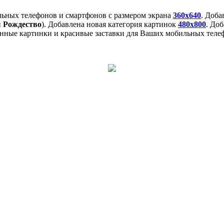
льных телефонов и смартфонов с размером экрана
360x640
. Доб
и
Рождество
). Добавлена новая категория картинок
480x800
. До
нные картинки и красивые заставки для Ваших мобильных телеф