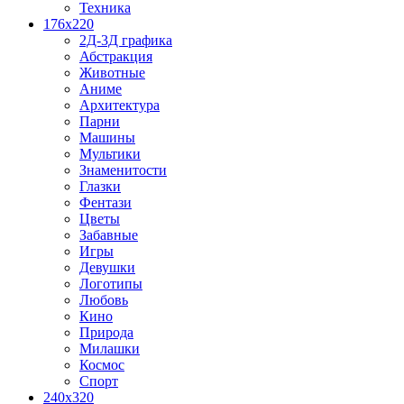
Техника
176x220
2Д-3Д графика
Абстракция
Животные
Аниме
Архитектура
Парни
Машины
Мультики
Знаменитости
Глазки
Фентази
Цветы
Забавные
Игры
Девушки
Логотипы
Любовь
Кино
Природа
Милашки
Космос
Спорт
240x320