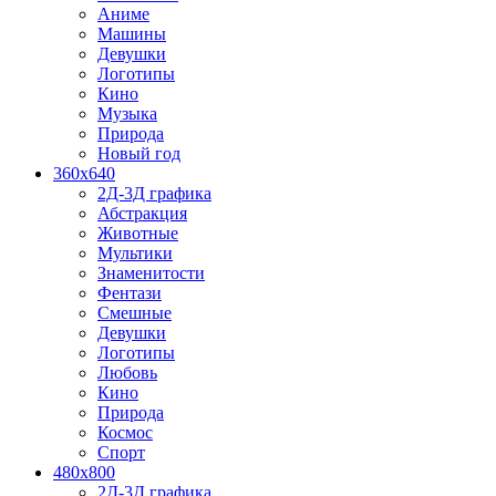
Аниме
Машины
Девушки
Логотипы
Кино
Музыка
Природа
Новый год
360x640
2Д-3Д графика
Абстракция
Животные
Мультики
Знаменитости
Фентази
Смешные
Девушки
Логотипы
Любовь
Кино
Природа
Космос
Спорт
480x800
2Д-3Д графика