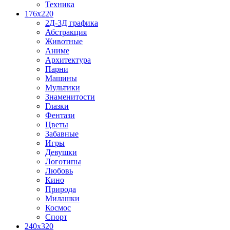
Техника
176x220
2Д-3Д графика
Абстракция
Животные
Аниме
Архитектура
Парни
Машины
Мультики
Знаменитости
Глазки
Фентази
Цветы
Забавные
Игры
Девушки
Логотипы
Любовь
Кино
Природа
Милашки
Космос
Спорт
240x320