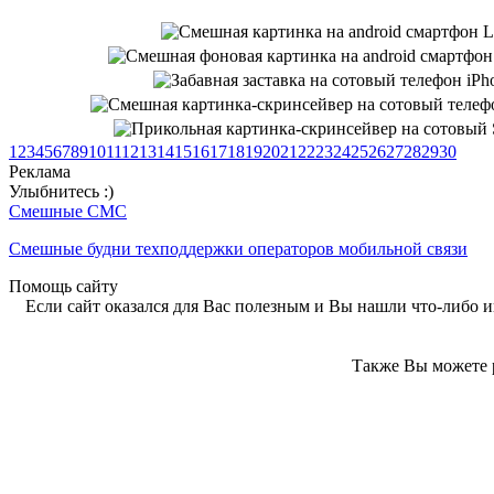
1
2
3
4
5
6
7
8
9
10
11
12
13
14
15
16
17
18
19
20
21
22
23
24
25
26
27
28
29
30
Реклама
Улыбнитесь :)
Смешные СМС
Смешные будни техподдержки операторов мобильной связи
Помощь сайту
Если сайт оказался для Вас полезным и Вы нашли что-либо ин
Также Вы можете р