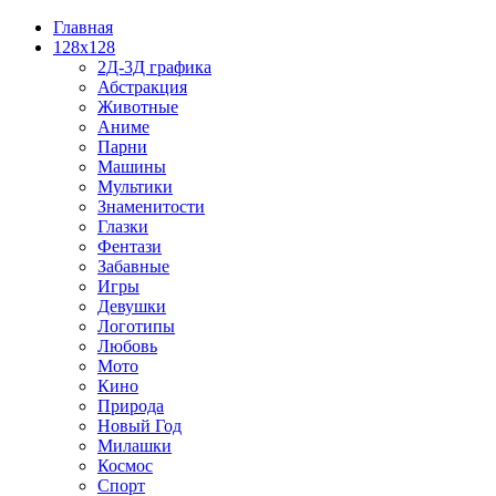
Главная
128x128
2Д-3Д графика
Абстракция
Животные
Аниме
Парни
Машины
Мультики
Знаменитости
Глазки
Фентази
Забавные
Игры
Девушки
Логотипы
Любовь
Мото
Кино
Природа
Новый Год
Милашки
Космос
Спорт