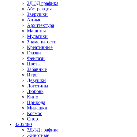
2Д-3Д графика
Абстракция
Зверушки
Аниме
Архитектура
Машины
Мультики
Знаменитости
Креативные
Глазки
Фентази
Цветы
Забавные
Игры
Девушки
Логотипы
Любовь
Кино
Природа
Милашки
Космос
Спорт
320x480
2Д-3Д графика
Животные