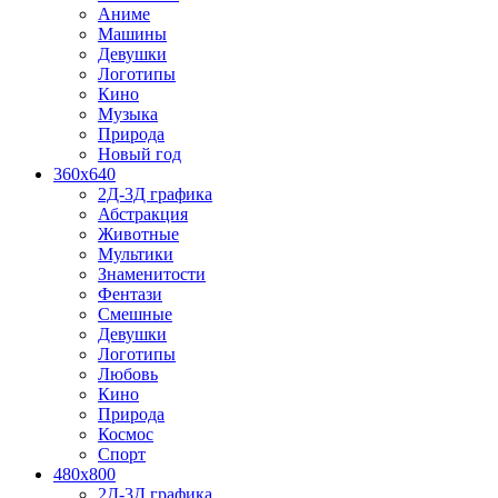
Аниме
Машины
Девушки
Логотипы
Кино
Музыка
Природа
Новый год
360x640
2Д-3Д графика
Абстракция
Животные
Мультики
Знаменитости
Фентази
Смешные
Девушки
Логотипы
Любовь
Кино
Природа
Космос
Спорт
480x800
2Д-3Д графика