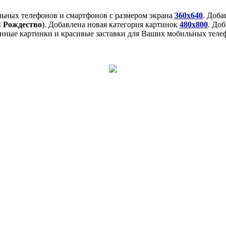
льных телефонов и смартфонов с размером экрана
360x640
. Доб
и
Рождество
). Добавлена новая категория картинок
480x800
. До
нные картинки и красивые заставки для Ваших мобильных телеф