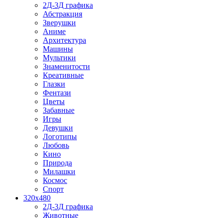
2Д-3Д графика
Абстракция
Зверушки
Аниме
Архитектура
Машины
Мультики
Знаменитости
Креативные
Глазки
Фентази
Цветы
Забавные
Игры
Девушки
Логотипы
Любовь
Кино
Природа
Милашки
Космос
Спорт
320x480
2Д-3Д графика
Животные