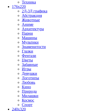
Техника
176x220
2Д-3Д графика
Абстракция
Животные
Аниме
Архитектура
Парни
Машины
Мультики
Знаменитости
Глазки
Фентази
Цветы
Забавные
Игры
Девушки
Логотипы
Любовь
Кино
Природа
Милашки
Космос
Спорт
240x320