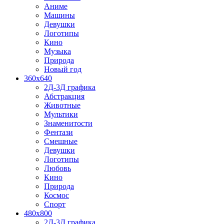
Аниме
Машины
Девушки
Логотипы
Кино
Музыка
Природа
Новый год
360x640
2Д-3Д графика
Абстракция
Животные
Мультики
Знаменитости
Фентази
Смешные
Девушки
Логотипы
Любовь
Кино
Природа
Космос
Спорт
480x800
2Д-3Д графика