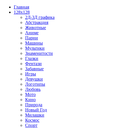
Главная
128x128
2Д-3Д графика
Абстракция
Животные
Аниме
Парни
Машины
Мультики
Знаменитости
Глазки
Фентази
Забавные
Игры
Девушки
Логотипы
Любовь
Мото
Кино
Природа
Новый Год
Милашки
Космос
Спорт