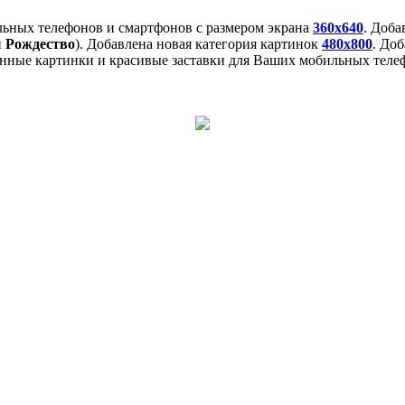
льных телефонов и смартфонов с размером экрана
360x640
. Доб
и
Рождество
). Добавлена новая категория картинок
480x800
. До
нные картинки и красивые заставки для Ваших мобильных телеф