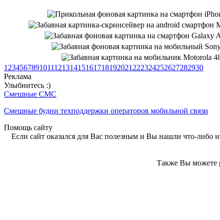
1
2
3
4
5
6
7
8
9
10
11
12
13
14
15
16
17
18
19
20
21
22
23
24
25
26
27
28
29
30
Реклама
Улыбнитесь :)
Смешные СМС
Смешные будни техподдержки операторов мобильной связи
Помощь сайту
Если сайт оказался для Вас полезным и Вы нашли что-либо ин
Также Вы можете р