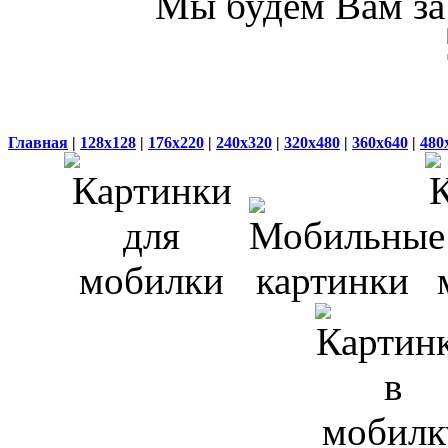
Мы будем Вам за 
Главная
|
128x128
|
176x220
|
240x320
|
320x480
|
360x640
|
480