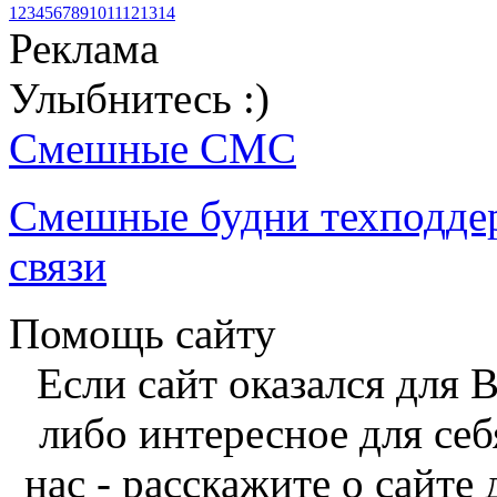
1
2
3
4
5
6
7
8
9
10
11
12
13
14
Реклама
Улыбнитесь :)
Смешные СМС
Смешные будни техподде
связи
Помощь сайту
Если сайт оказался для 
либо интересное для себ
нас - расскажите о сайте