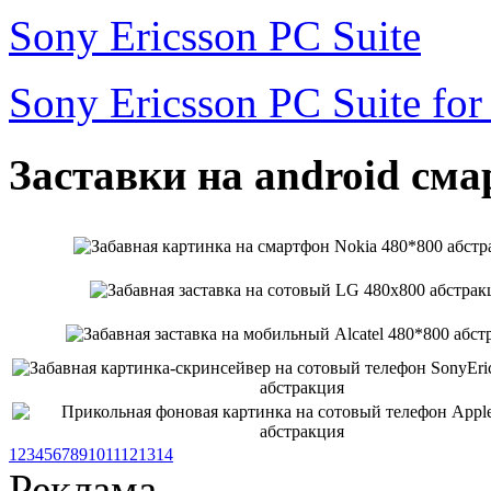
Sony Ericsson PC Suite
Sony Ericsson PC Suite fo
Заставки на android сма
1
2
3
4
5
6
7
8
9
10
11
12
13
14
Реклама