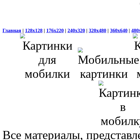
Главная
|
128x128
|
176x220
|
240x320
|
320x480
|
360x640
|
480
Все материалы, представл