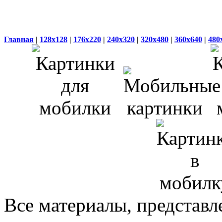
Главная
|
128x128
|
176x220
|
240x320
|
320x480
|
360x640
|
480
Все материалы, представл