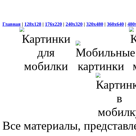
Главная
|
128x128
|
176x220
|
240x320
|
320x480
|
360x640
|
480
Все материалы, представл