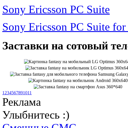
Sony Ericsson PC Suite
Sony Ericsson PC Suite fo
Заставки на сотовый тел
1
2
3
4
5
6
7
8
9
10
11
Реклама
Улыбнитесь :)
Смешные СМС