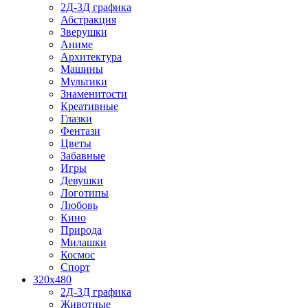
2Д-3Д графика
Абстракция
Зверушки
Аниме
Архитектура
Машины
Мультики
Знаменитости
Креативные
Глазки
Фентази
Цветы
Забавные
Игры
Девушки
Логотипы
Любовь
Кино
Природа
Милашки
Космос
Спорт
320x480
2Д-3Д графика
Животные