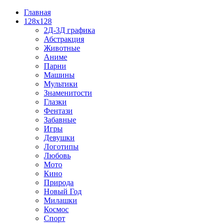
Главная
128x128
2Д-3Д графика
Абстракция
Животные
Аниме
Парни
Машины
Мультики
Знаменитости
Глазки
Фентази
Забавные
Игры
Девушки
Логотипы
Любовь
Мото
Кино
Природа
Новый Год
Милашки
Космос
Спорт