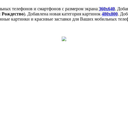
льных телефонов и смартфонов с размером экрана
360x640
. Доб
и
Рождество
). Добавлена новая категория картинок
480x800
. До
нные картинки и красивые заставки для Ваших мобильных телеф