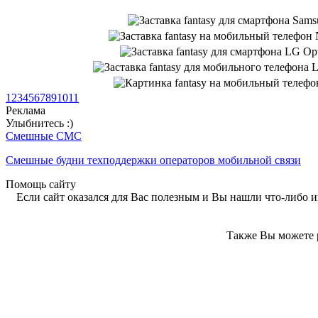
1
2
3
4
5
6
7
8
9
10
11
Реклама
Улыбнитесь :)
Смешные СМС
Смешные будни техподдержки операторов мобильной связи
Помощь сайту
Если сайт оказался для Вас полезным и Вы нашли что-либо ин
Также Вы можете р