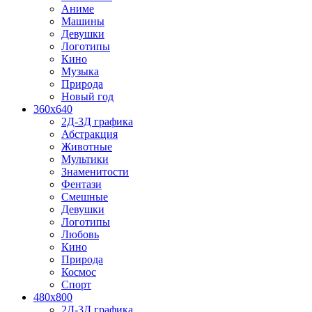
Аниме
Машины
Девушки
Логотипы
Кино
Музыка
Природа
Новый год
360x640
2Д-3Д графика
Абстракция
Животные
Мультики
Знаменитости
Фентази
Смешные
Девушки
Логотипы
Любовь
Кино
Природа
Космос
Спорт
480x800
2Д-3Д графика