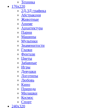
Техника
176x220
2Д-3Д графика
Абстракция
Животные
Аниме
Архитектура
Парни
Машины
Мультики
Знаменитости
Глазки
Фентази
Цветы
Забавные
Игры
Девушки
Логотипы
Любовь
Кино
Природа
Милашки
Космос
Спорт
240x320