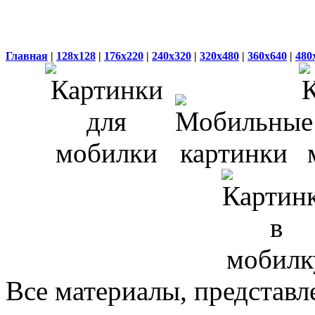
Главная
|
128x128
|
176x220
|
240x320
|
320x480
|
360x640
|
480
Все материалы, представл