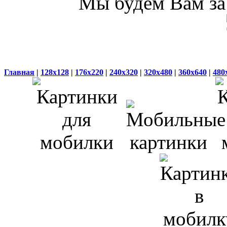
Мы будем Вам за 
Главная
|
128x128
|
176x220
|
240x320
|
320x480
|
360x640
|
480