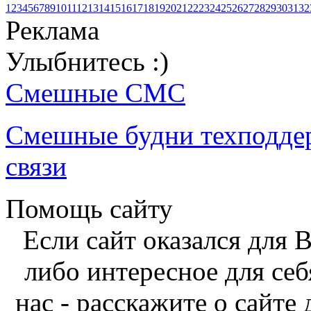
1
2
3
4
5
6
7
8
9
10
11
12
13
14
15
16
17
18
19
20
21
22
23
24
25
26
27
28
29
30
31
32
Реклама
Улыбнитесь :)
Смешные СМС
Смешные будни техподде
связи
Помощь сайту
Если сайт оказался для 
либо интересное для себ
нас - расскажите о сайте