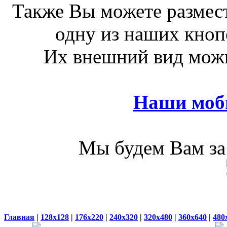
Также Вы можете размест
одну из наших кноп
Их внешний вид можн
Наши моб
Мы будем Вам за 
Главная
|
128x128
|
176x220
|
240x320
|
320x480
|
360x640
|
480