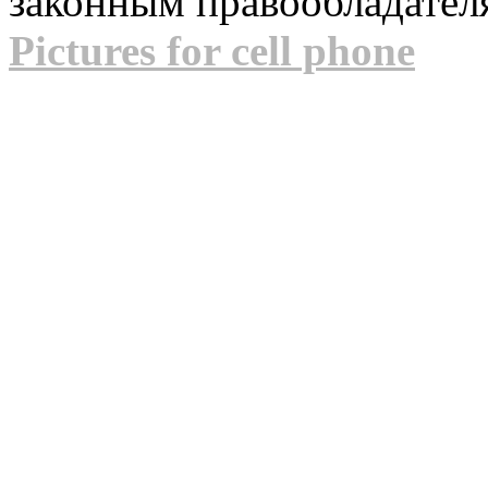
законным правообладател
Pictures for cell phone