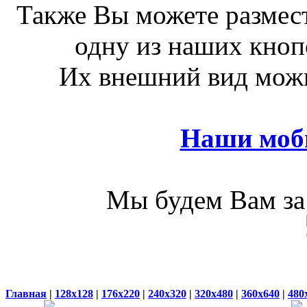
Также Вы можете размест
одну из наших кноп
Их внешний вид можн
Наши моб
Мы будем Вам за 
Главная
|
128x128
|
176x220
|
240x320
|
320x480
|
360x640
|
480