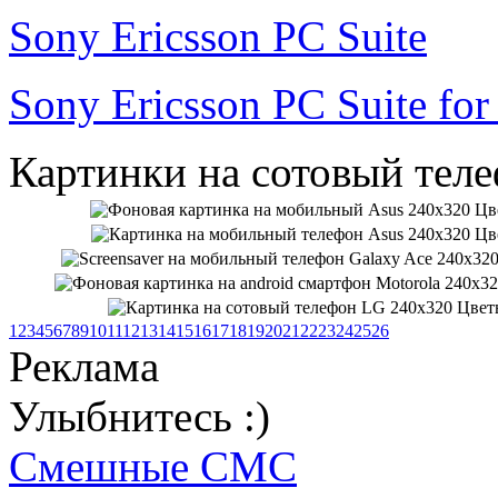
Sony Ericsson PC Suite
Sony Ericsson PC Suite fo
Картинки на сотовый теле
1
2
3
4
5
6
7
8
9
10
11
12
13
14
15
16
17
18
19
20
21
22
23
24
25
26
Реклама
Улыбнитесь :)
Смешные СМС