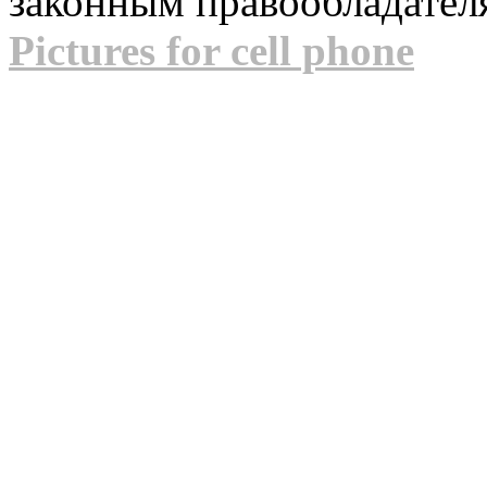
законным правообладател
Pictures for cell phone