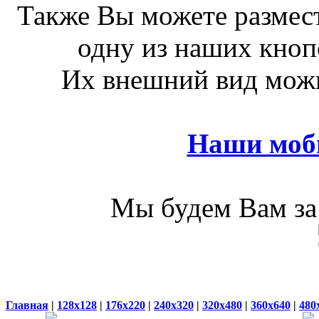
Также Вы можете размест
одну из наших кноп
Их внешний вид можн
Наши моб
Мы будем Вам за 
Главная
|
128x128
|
176x220
|
240x320
|
320x480
|
360x640
|
480