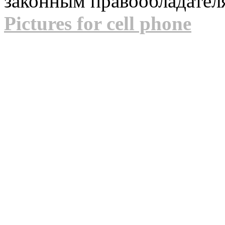
законным правообладател
Pictures for cell phone