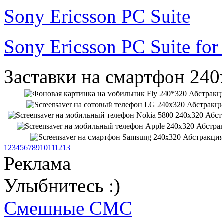
Sony Ericsson PC Suite
Sony Ericsson PC Suite fo
Заставки на смартфон 240
1
2
3
4
5
6
7
8
9
10
11
12
13
Реклама
Улыбнитесь :)
Смешные СМС