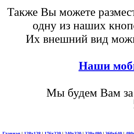
Также Вы можете размест
одну из наших кноп
Их внешний вид можн
Наши моб
Мы будем Вам за 
Главная
|
128x128
|
176x220
|
240x320
|
320x480
|
360x640
|
480