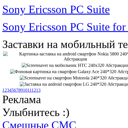
Sony Ericsson PC Suite
Sony Ericsson PC Suite fo
Заставки на мобильный т
1
2
3
4
5
6
7
8
9
10
11
12
13
Реклама
Улыбнитесь :)
Смешные СМС