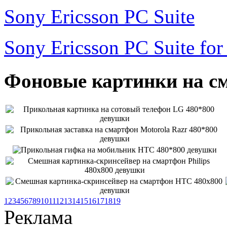
Sony Ericsson PC Suite
Sony Ericsson PC Suite fo
Фоновые картинки на см
1
2
3
4
5
6
7
8
9
10
11
12
13
14
15
16
17
18
19
Реклама