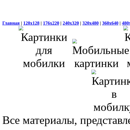
Главная
|
128x128
|
176x220
|
240x320
|
320x480
|
360x640
|
480
Все материалы, представл