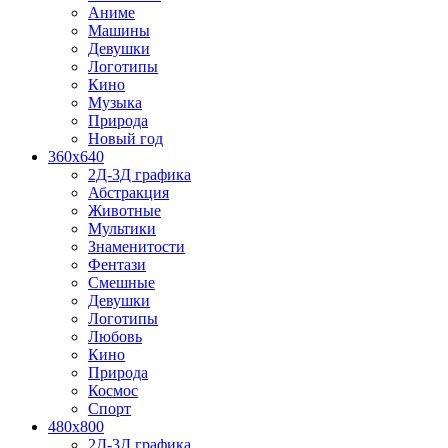
Аниме
Машины
Девушки
Логотипы
Кино
Музыка
Природа
Новый год
360x640
2Д-3Д графика
Абстракция
Животные
Мультики
Знаменитости
Фентази
Смешные
Девушки
Логотипы
Любовь
Кино
Природа
Космос
Спорт
480x800
2Д-3Д графика