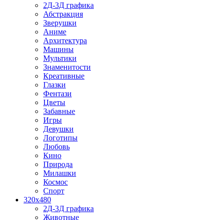
2Д-3Д графика
Абстракция
Зверушки
Аниме
Архитектура
Машины
Мультики
Знаменитости
Креативные
Глазки
Фентази
Цветы
Забавные
Игры
Девушки
Логотипы
Любовь
Кино
Природа
Милашки
Космос
Спорт
320x480
2Д-3Д графика
Животные