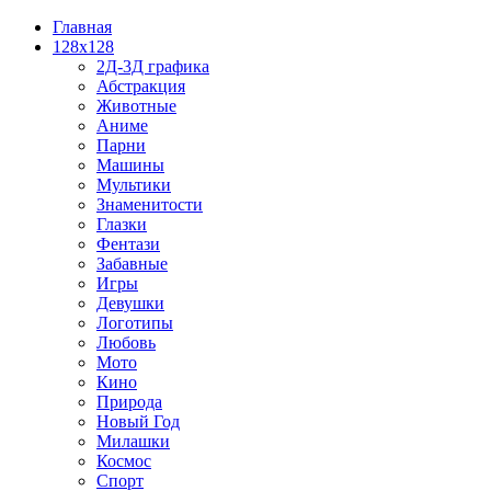
Главная
128x128
2Д-3Д графика
Абстракция
Животные
Аниме
Парни
Машины
Мультики
Знаменитости
Глазки
Фентази
Забавные
Игры
Девушки
Логотипы
Любовь
Мото
Кино
Природа
Новый Год
Милашки
Космос
Спорт