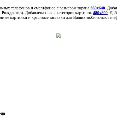
льных телефонов и смартфонов с размером экрана
360x640
. Доб
и
Рождество
). Добавлена новая категория картинок
480x800
. До
нные картинки и красивые заставки для Ваших мобильных телеф
ода