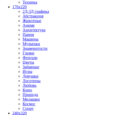
Техника
176x220
2Д-3Д графика
Абстракция
Животные
Аниме
Архитектура
Парни
Машины
Мультики
Знаменитости
Глазки
Фентази
Цветы
Забавные
Игры
Девушки
Логотипы
Любовь
Кино
Природа
Милашки
Космос
Спорт
240x320