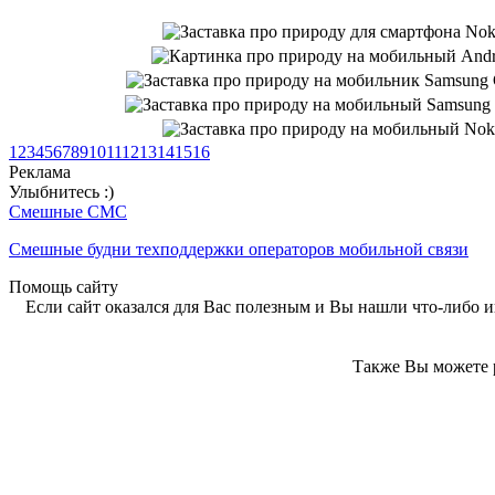
1
2
3
4
5
6
7
8
9
10
11
12
13
14
15
16
Реклама
Улыбнитесь :)
Смешные СМС
Смешные будни техподдержки операторов мобильной связи
Помощь сайту
Если сайт оказался для Вас полезным и Вы нашли что-либо ин
Также Вы можете р