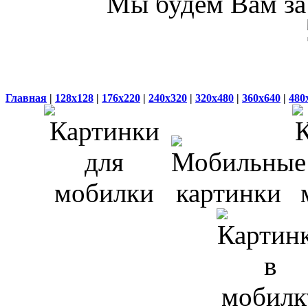
Мы будем Вам за 
Главная
|
128x128
|
176x220
|
240x320
|
320x480
|
360x640
|
480