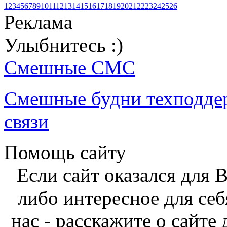
1
2
3
4
5
6
7
8
9
10
11
12
13
14
15
16
17
18
19
20
21
22
23
24
25
26
Реклама
Улыбнитесь :)
Смешные СМС
Смешные будни техподде
связи
Помощь сайту
Если сайт оказался для 
либо интересное для себ
нас - расскажите о сайте