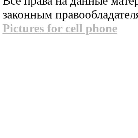
Все права на данные мат
законным правообладател
Pictures for cell phone