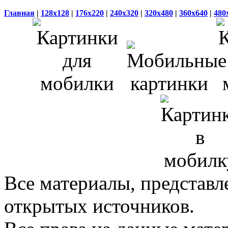
Главная
|
128x128
|
176x220
|
240x320
|
320x480
|
360x640
|
480
Все материалы, представл
открытых источников.