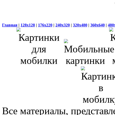
Главная
|
128x128
|
176x220
|
240x320
|
320x480
|
360x640
|
480
Все материалы, представл