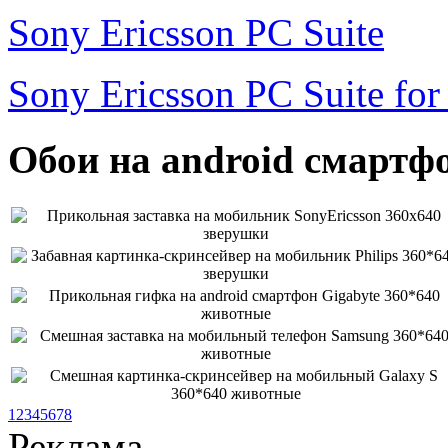
Sony Ericsson PC Suite
Sony Ericsson PC Suite fo
Обои на android смартфо
1
2
3
4
5
6
7
8
Реклама