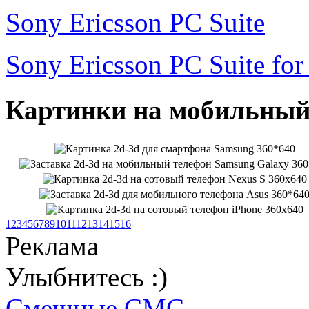
Sony Ericsson PC Suite
Sony Ericsson PC Suite fo
Картинки на мобильный 
1
2
3
4
5
6
7
8
9
10
11
12
13
14
15
16
Реклама
Улыбнитесь :)
Смешные СМС