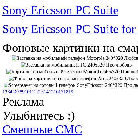
Sony Ericsson PC Suite
Sony Ericsson PC Suite fo
Фоновые картинки на сма
1
2
3
4
5
6
7
8
9
10
11
12
13
14
15
16
17
18
19
Реклама
Улыбнитесь :)
Смешные СМС