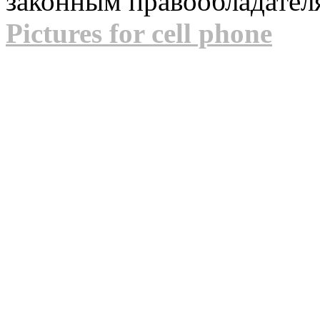
законным правообладател
Pictures for cell phone