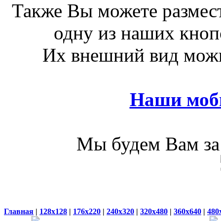
Также Вы можете размест
одну из наших кноп
Их внешний вид можн
Наши моб
Мы будем Вам за 
Главная
|
128x128
|
176x220
|
240x320
|
320x480
|
360x640
|
480