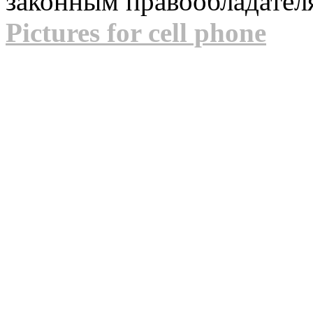
законным правообладател
Pictures for cell phone