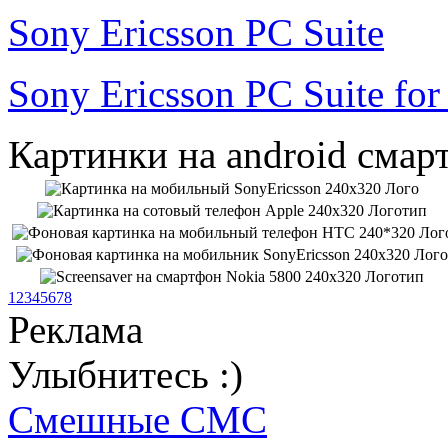
Sony Ericsson PC Suite
Sony Ericsson PC Suite fo
Картинки на android смар
1
2
3
4
5
6
7
8
Реклама
Улыбнитесь :)
Смешные СМС