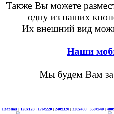
Также Вы можете размест
одну из наших кноп
Их внешний вид можн
Наши моб
Мы будем Вам за 
Главная
|
128x128
|
176x220
|
240x320
|
320x480
|
360x640
|
480