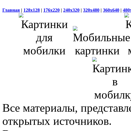
Главная
|
128x128
|
176x220
|
240x320
|
320x480
|
360x640
|
480
Все материалы, представл
открытых источников.