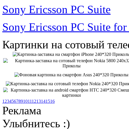
Sony Ericsson PC Suite
Sony Ericsson PC Suite fo
Картинки на сотовый тел
1
2
3
4
5
6
7
8
9
10
11
12
13
14
15
16
Реклама
Улыбнитесь :)