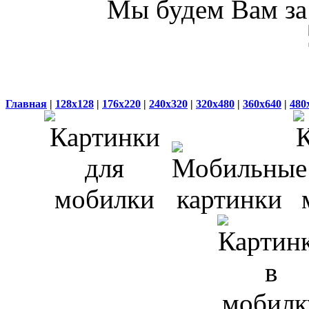
Мы будем Вам за 
Главная
|
128x128
|
176x220
|
240x320
|
320x480
|
360x640
|
480