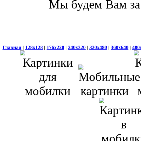
Мы будем Вам за 
Главная
|
128x128
|
176x220
|
240x320
|
320x480
|
360x640
|
480