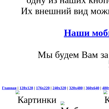
Их внешний вид можн
Наши моб
Мы будем Вам за 
Главная
|
128x128
|
176x220
|
240x320
|
320x480
|
360x640
|
480