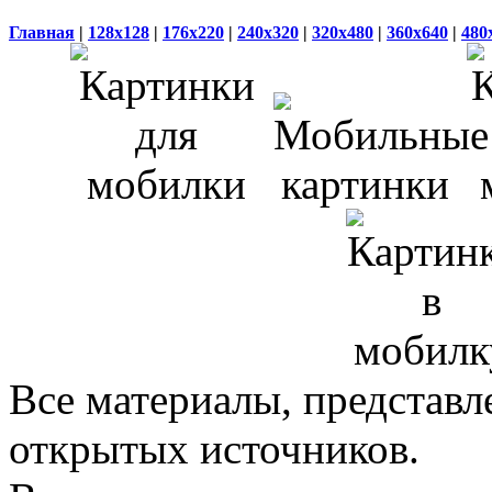
Главная
|
128x128
|
176x220
|
240x320
|
320x480
|
360x640
|
480
Все материалы, представл
открытых источников.