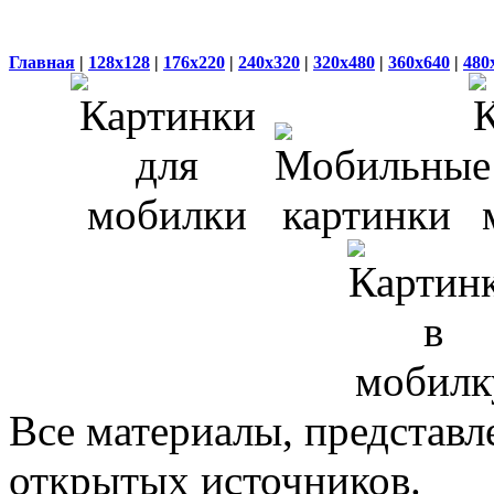
Главная
|
128x128
|
176x220
|
240x320
|
320x480
|
360x640
|
480
Все материалы, представл
открытых источников.