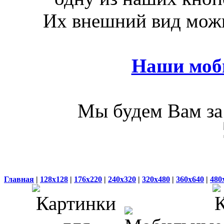
Их внешний вид можн
Наши моб
Мы будем Вам за 
Главная
|
128x128
|
176x220
|
240x320
|
320x480
|
360x640
|
480